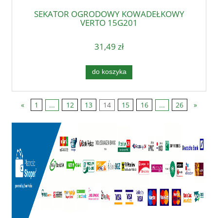
SEKATOR OGRODOWY KOWADEŁKOWY
VERTO 15G201
31,49 zł
do koszyka
«
1
...
12
13
14
15
16
...
26
»