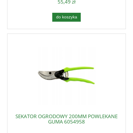
55,49 zł
do koszyka
SEKATOR OGRODOWY 200MM POWLEKANE
GUMĄ 6054958