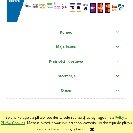
Pomoc
Moje konto
Płatności i dostawa
Informacje
O nas
Centrum Ogrodnicze "Krzew" All copyright reserved!
Strona korzysta z plików cookies w celu realizacji usług i zgodnie z
Polityką
pokaż pełną wersję strony
Plików Cookies
. Możesz określić warunki przechowywania lub dostępu do plików
cookies w Twojej przeglądarce.
Sklep internetowy Shoper.pl