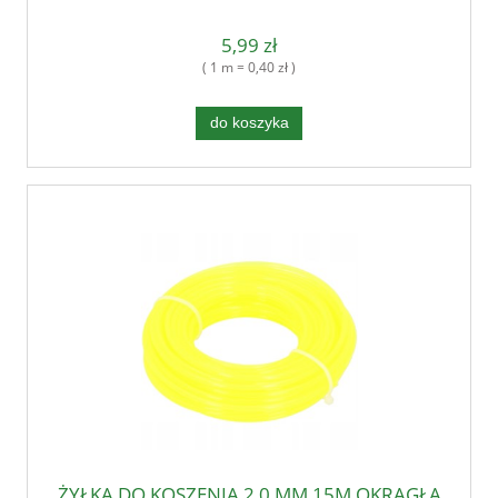
5,99 zł
( 1 m = 0,40 zł )
do koszyka
ŻYŁKA DO KOSZENIA 2,0 MM 15M OKRĄGŁA