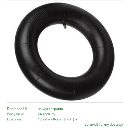
Dostępność:
na wyczerpaniu
Wysyłka w:
24 godziny
Dostawa:
17,99 zł
- Kurier DPD
sprawdź formy dostawy
Cena nie zawiera ewentualnych kosztów płatności