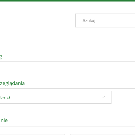
g
zeglądania
bierz)
enie