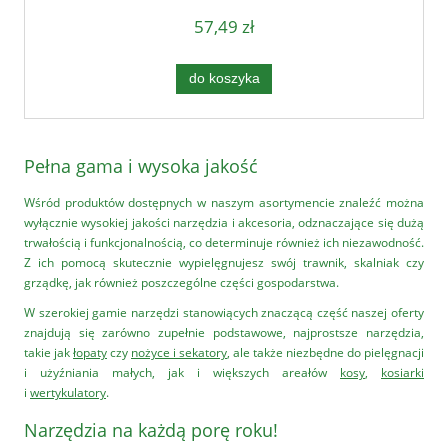
57,49 zł
do koszyka
Pełna gama i wysoka jakość
Wśród produktów dostępnych w naszym asortymencie znaleźć można
wyłącznie wysokiej jakości narzędzia i akcesoria, odznaczające się dużą
trwałością i funkcjonalnością, co determinuje również ich niezawodność.
Z ich pomocą skutecznie wypielęgnujesz swój trawnik, skalniak czy
grządkę, jak również poszczególne części gospodarstwa.
W szerokiej gamie narzędzi stanowiących znaczącą część naszej oferty
znajdują się zarówno zupełnie podstawowe, najprostsze narzędzia,
takie jak
łopaty
czy
nożyce i sekatory
, ale także niezbędne do pielęgnacji
i użyźniania małych, jak i większych areałów
kosy
,
kosiarki
i
wertykulatory
.
Narzędzia na każdą porę roku!