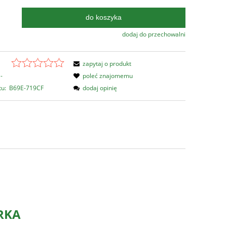
do koszyka
.
dodaj do przechowalni
zapytaj o produkt
-
poleć znajomemu
tu:
B69E-719CF
dodaj opinię
RKA