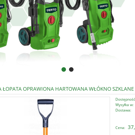
A ŁOPATA OPRAWIONA HARTOWANA WŁÓKNO SZKLANE
Dostępność
Wysyłka w:
Dostawa:
Cena nie zawi
37,
Cena:
płatności