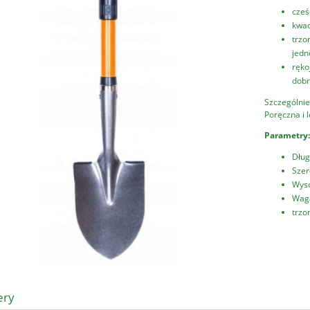
cześ
kwad
trzo
jedn
ręko
dobr
Szczególnie
Poręczna i l
Parametry:
Dług
Szer
Wyso
Waga
trzo
ery