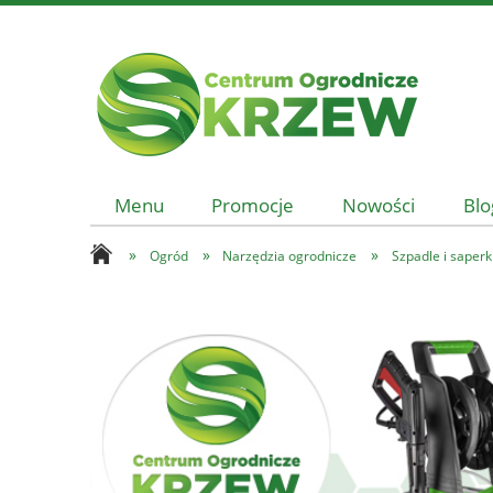
Menu
Promocje
Nowości
Blo
»
»
»
Ogród
Narzędzia ogrodnicze
Szpadle i saperk