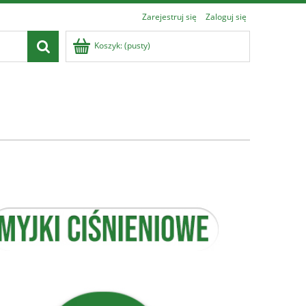
Zarejestruj się
Zaloguj się
Koszyk:
(pusty)