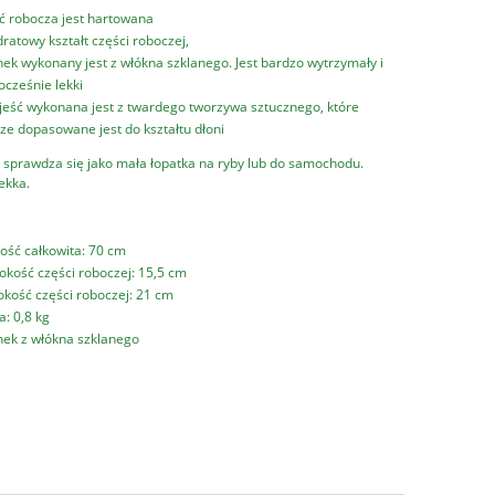
ć robocza jest hartowana
ratowy kształt części roboczej,
nek wykonany jest z włókna szklanego. Jest bardzo wytrzymały i
ocześnie lekki
jeść wykonana jest z twardego tworzywa sztucznego, które
ze dopasowane jest do kształtu dłoni
 sprawdza się jako mała łopatka na ryby lub do samochodu.
ekka.
ość całkowita: 70 cm
okość części roboczej: 15,5 cm
kość części roboczej: 21 cm
: 0,8 kg
nek z włókna szklanego