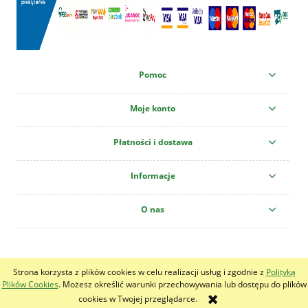
Pomoc
Moje konto
Płatności i dostawa
Informacje
O nas
Centrum Ogrodnicze "Krzew" All copyright reserved!
Strona korzysta z plików cookies w celu realizacji usług i zgodnie z
Polityką
pokaż pełną wersję strony
Plików Cookies
. Możesz określić warunki przechowywania lub dostępu do plików
cookies w Twojej przeglądarce.
Sklep internetowy Shoper.pl