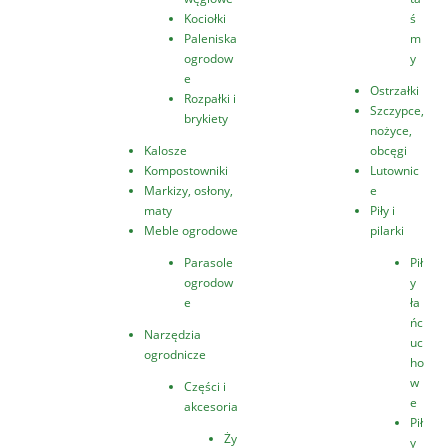
Kociołki
ś
Paleniska
m
ogrodow
y
e
Ostrzałki
Rozpałki i
Szczypce,
brykiety
nożyce,
Kalosze
obcęgi
Kompostowniki
Lutownic
Markizy, osłony,
e
maty
Piły i
Meble ogrodowe
pilarki
Parasole
Pił
ogrodow
y
e
ła
ńc
Narzędzia
uc
ogrodnicze
ho
w
Części i
e
akcesoria
Pił
Ży
y