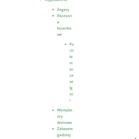
Zegary
Akcesori
a
łazienko
we
Po
ch
ła
ni
ac
ze
wi
lg
oc
i
Wentylat
ory
domowe
Zabawne
gadżety