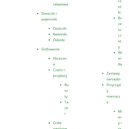
cz
rabatowa
ot
ki
Doniczki i
Br
pojemniki
ze
Doniczki
sz
Kwietniki
cz
Osłonki
ot
y
Grillowanie
Wi
Akcesori
er
a
tła
Części i
Zestawy
przybory
narzędzi
Ru
Przyrząd
sz
y
ty
miernicz
Ta
e
ck
Mi
i
ar
Grille
y i
węglowe
ta