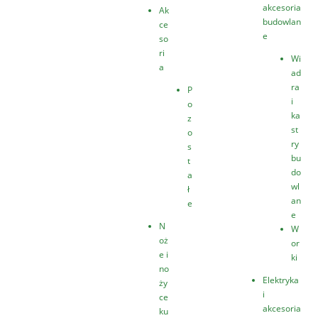
akcesoria
Ak
budowlan
ce
e
so
ri
Wi
a
ad
ra
P
i
o
ka
z
st
o
ry
s
bu
t
do
a
wl
ł
an
e
e
N
W
oż
or
e i
ki
no
Elektryka
ży
i
ce
akcesoria
ku