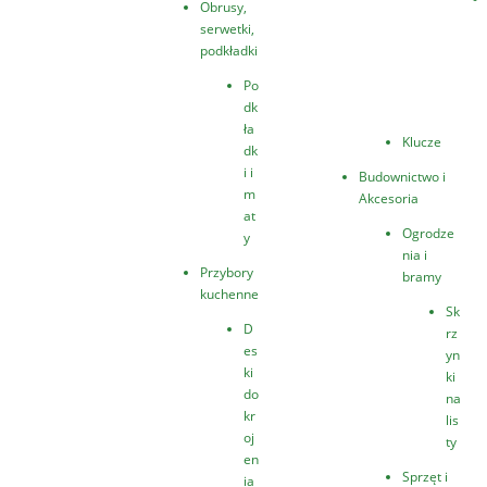
Obrusy,
serwetki,
podkładki
Po
dk
ła
Klucze
dk
i i
Budownictwo i
m
Akcesoria
at
Ogrodze
y
nia i
Przybory
bramy
kuchenne
Sk
D
rz
es
yn
ki
ki
do
na
kr
lis
oj
ty
en
Sprzęt i
ia