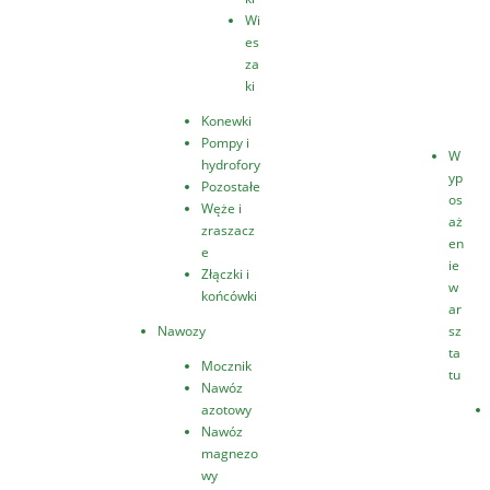
Wi
es
za
ki
Konewki
Pompy i
W
hydrofory
yp
Pozostałe
os
Węże i
aż
zraszacz
en
e
ie
Złączki i
w
końcówki
ar
Nawozy
sz
ta
Mocznik
tu
Nawóz
azotowy
Nawóz
magnezo
wy