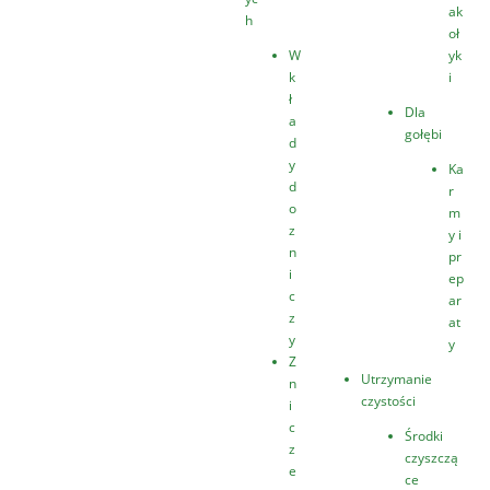
ak
h
oł
W
yk
k
i
ł
Dla
a
gołębi
d
y
Ka
d
r
o
m
z
y i
n
pr
i
ep
c
ar
z
at
y
y
Z
Utrzymanie
n
czystości
i
c
Środki
z
czyszczą
e
ce