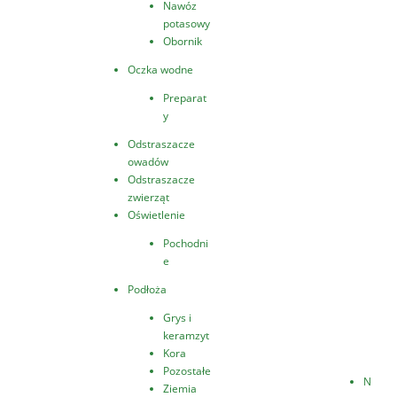
Nawóz
potasowy
Obornik
Oczka wodne
Preparat
y
Odstraszacze
owadów
Odstraszacze
zwierząt
Oświetlenie
Pochodni
e
Podłoża
Grys i
keramzyt
Kora
Pozostałe
N
Ziemia