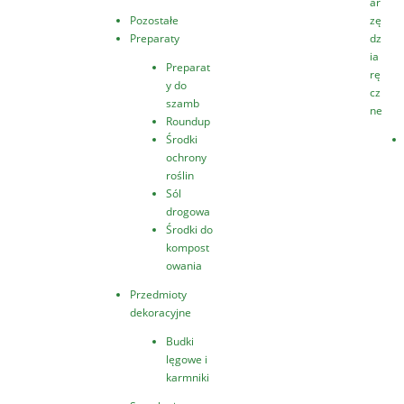
ar
Pozostałe
zę
Preparaty
dz
ia
Preparat
rę
y do
cz
szamb
ne
Roundup
Środki
ochrony
roślin
Sól
drogowa
Środki do
kompost
owania
Przedmioty
dekoracyjne
Budki
lęgowe i
karmniki