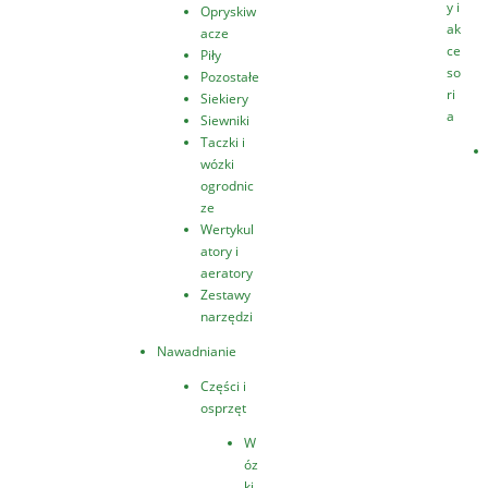
y i
Opryskiw
ak
acze
ce
Piły
so
Pozostałe
ri
Siekiery
a
Siewniki
Taczki i
wózki
ogrodnic
ze
Wertykul
atory i
aeratory
Zestawy
narzędzi
Nawadnianie
Części i
osprzęt
W
óz
ki