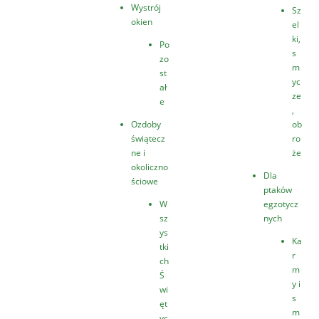
Wystrój
Sz
okien
el
ki,
Po
s
zo
m
st
yc
ał
ze
e
,
Ozdoby
ob
świątecz
ro
ne i
że
okoliczno
Dla
ściowe
ptaków
W
egzotycz
sz
nych
ys
Ka
tki
r
ch
m
Ś
y i
wi
s
ęt
m
yc