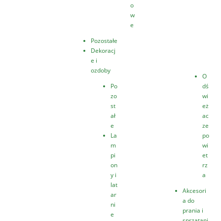
o
w
e
Pozostałe
Dekoracj
e i
ozdoby
O
Po
dś
zo
wi
st
eż
ał
ac
e
ze
La
po
m
wi
pi
et
on
rz
y i
a
lat
Akcesori
ar
a do
ni
prania i
e
sprzątani