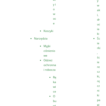
y
y i
w
o
ak
w
i,
oc
dr
e
uc
ia
Koszyki
ki
Narzędzia
Śc
ie
Myjki
rki
ciśnienio
,
we
śc
Odzież
ie
ochronna
re
i robocza
cz
ki,
Rę
rę
ka
cz
wi
ni
ce
ki
O
pa
bu
pi
wi