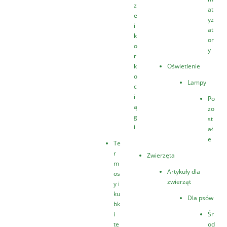
z
at
e
yz
i
at
k
or
o
y
r
k
Oświetlenie
o
Lampy
c
i
Po
ą
zo
g
st
i
ał
e
Te
r
Zwierzęta
m
Artykuły dla
os
zwierząt
y i
ku
Dla psów
bk
i
Śr
te
od