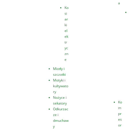
a
Ko
si
ar
ki
el
ek
tr
yc
zn
e
Miotły i
szczotki
Motyki i
kultywato
ry
Nożyce i
Ko
sekatory
m
Odkurzac
pr
ze i
es
dmuchaw
or
y