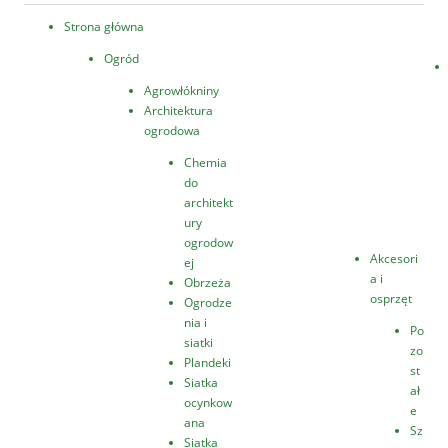
Strona główna
Ogród
Agrowłókniny
Architektura
ogrodowa
Chemia
do
architekt
ury
ogrodow
Akcesori
ej
a i
Obrzeża
osprzęt
Ogrodze
nia i
Po
siatki
zo
Plandeki
st
Siatka
ał
ocynkow
e
ana
Sz
Siatka