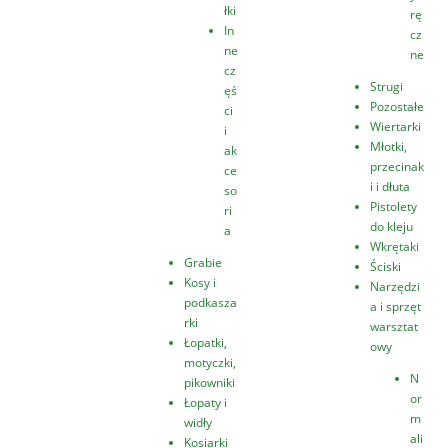
łki
rę
In
cz
ne
ne
cz
Strugi
ęś
Pozostałe
ci
Wiertarki
i
Młotki,
ak
przecinak
ce
i i dłuta
so
Pistolety
ri
do kleju
a
Wkrętaki
Grabie
Ściski
Kosy i
Narzędzi
podkasza
a i sprzęt
rki
warsztat
Łopatki,
owy
motyczki,
N
pikowniki
or
Łopaty i
m
widły
ali
Kosiarki