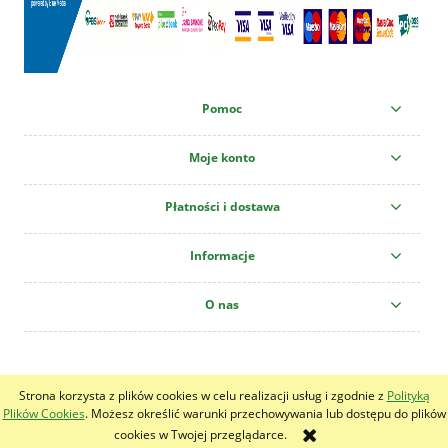
Pomoc
Moje konto
Płatności i dostawa
Informacje
O nas
Centrum Ogrodnicze "Krzew" All copyright reserved!
Strona korzysta z plików cookies w celu realizacji usług i zgodnie z
Polityką
pokaż pełną wersję strony
Plików Cookies
. Możesz określić warunki przechowywania lub dostępu do plików
cookies w Twojej przeglądarce.
Sklep internetowy Shoper.pl