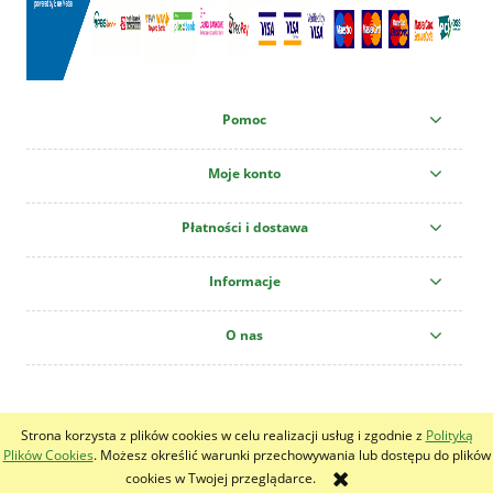
Pomoc
Moje konto
Płatności i dostawa
Informacje
O nas
Centrum Ogrodnicze "Krzew" All copyright reserved!
Strona korzysta z plików cookies w celu realizacji usług i zgodnie z
Polityką
pokaż pełną wersję strony
Plików Cookies
. Możesz określić warunki przechowywania lub dostępu do plików
cookies w Twojej przeglądarce.
Sklep internetowy Shoper.pl