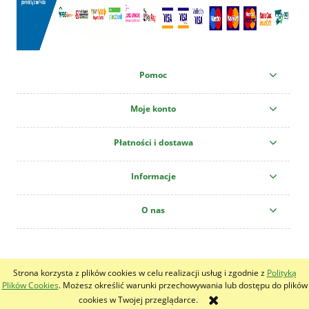
Pomoc
Moje konto
Płatności i dostawa
Informacje
O nas
Centrum Ogrodnicze "Krzew" All copyright reserved!
Strona korzysta z plików cookies w celu realizacji usług i zgodnie z
Polityką
pokaż pełną wersję strony
Plików Cookies
. Możesz określić warunki przechowywania lub dostępu do plików
cookies w Twojej przeglądarce.
Sklep internetowy Shoper.pl