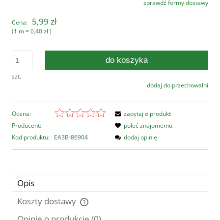
sprawdź formy dostawy
Cena nie zawiera ewentualnych kosztów płatności
5,99 zł
Cena:
(1
m
=
0,40 zł
)
do koszyka
szt.
dodaj do przechowalni
Ocena:
zapytaj o produkt
Producent:
-
poleć znajomemu
Kod produktu:
EA3B-86904
dodaj opinię
Opis
Koszty dostawy
Cena nie zawiera ewentualnych kosztów płatności
Opinie o produkcie (0)