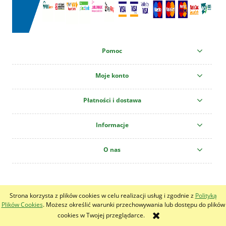
Pomoc
Moje konto
Płatności i dostawa
Informacje
O nas
Centrum Ogrodnicze "Krzew" All copyright reserved!
Strona korzysta z plików cookies w celu realizacji usług i zgodnie z
Polityką
pokaż pełną wersję strony
Plików Cookies
. Możesz określić warunki przechowywania lub dostępu do plików
cookies w Twojej przeglądarce.
Sklep internetowy Shoper.pl