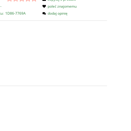
-
poleć znajomemu
tu:
1D86-7769A
dodaj opinię