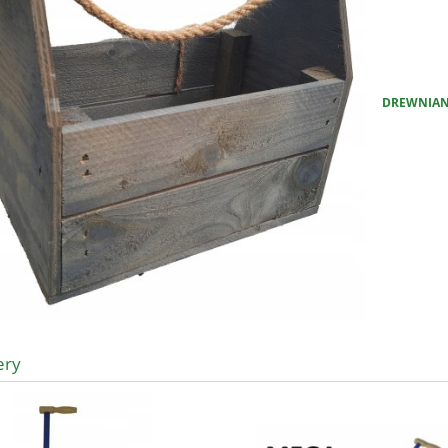
DREWNIANA
ery