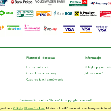
Płatności i dostawa
Informacje
Formy płatności
Polityka prywatnoś
Czas i koszty dostawy
Jak kupować?
Czas realizacji zamówienia
Centrum Ogrodnicze "Krzew" All copyright reserved!
 zgodnie z
Polityką Plików Cookies
. Możesz określić warunki przechowywania lub d
Sklep internetowy Shoper.pl