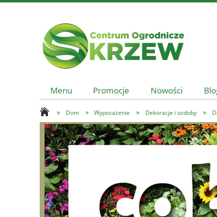
Menu
Promocje
Nowości
Blo
»
»
»
»
Dom
Wyposażenie
Dekoracje i ozdoby
D