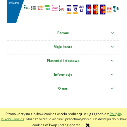
Pomoc
Moje konto
Płatności i dostawa
Informacje
O nas
Centrum Ogrodnicze "Krzew" All copyright reserved!
Strona korzysta z plików cookies w celu realizacji usług i zgodnie z
Polityką
pokaż pełną wersję strony
Plików Cookies
. Możesz określić warunki przechowywania lub dostępu do plików
cookies w Twojej przeglądarce.
Sklep internetowy Shoper.pl