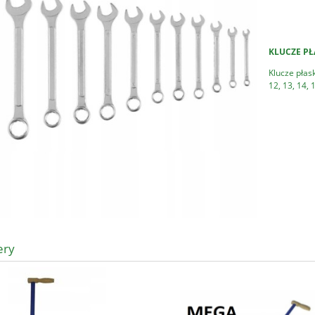
KLUCZE P
Klucze płask
12, 13, 14,
ery