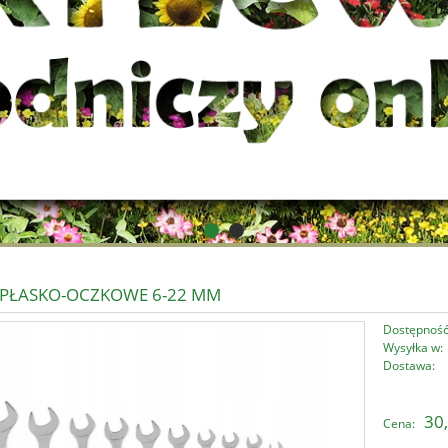
 PŁASKO-OCZKOWE 6-22 MM
Dostępność
Wysyłka w:
Dostawa:
Cena nie zawi
30,
Cena:
płatności