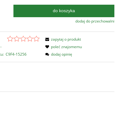
do koszyka
.
dodaj do przechowalni
zapytaj o produkt
-
poleć znajomemu
tu:
C9F4-15256
dodaj opinię