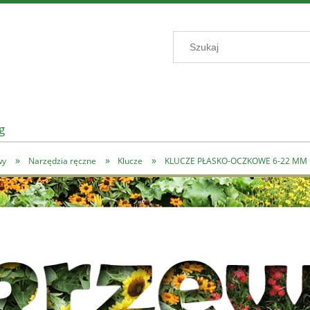
g
»
»
»
wy
Narzędzia ręczne
Klucze
KLUCZE PŁASKO-OCZKOWE 6-22 MM