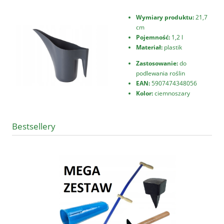
Wymiary produktu:
21,7
cm
Pojemność:
1,2 l
Materiał:
plastik
Zastosowanie:
do
podlewania roślin
EAN:
5907474348056
Kolor:
ciemnoszary
Bestsellery