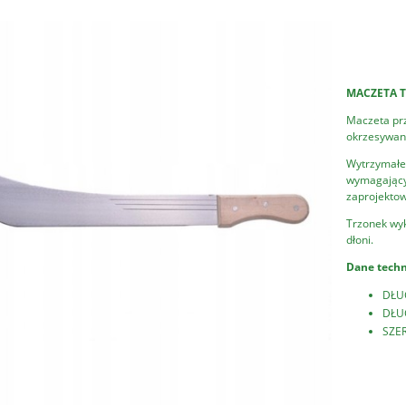
MACZETA 
Maczeta pr
okrzesywani
Wytrzymałe,
wymagającyc
zaprojektow
Trzonek wyk
dłoni.
Dane techn
DŁU
DŁU
SZER