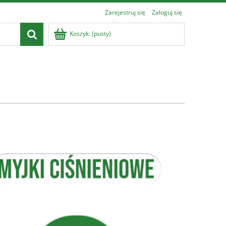
Zarejestruj się
Zaloguj się
Koszyk:
(pusty)