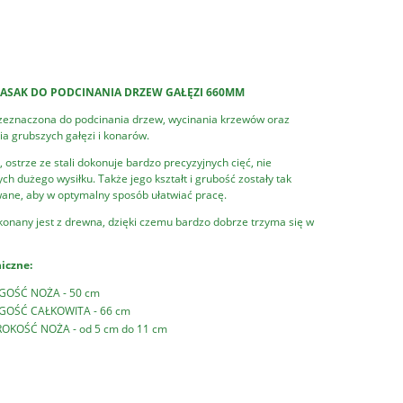
TASAK DO PODCINANIA DRZEW GAŁĘZI 660MM
zeznaczona do podcinania drzew, wycinania krzewów oraz
a grubszych gałęzi i konarów.
 ostrze ze stali dokonuje bardzo precyzyjnych cięć, nie
h dużego wysiłku. Także jego kształt i grubość zostały tak
ane, aby w optymalny sposób ułatwiać pracę.
onany jest z drewna, dzięki czemu bardzo dobrze trzyma się w
iczne:
GOŚĆ NOŻA - 50 cm
GOŚĆ CAŁKOWITA - 66 cm
OKOŚĆ NOŻA - od 5 cm do 11 cm