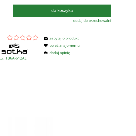
do koszyka
.
dodaj do przechowalni
zapytaj o produkt
poleć znajomemu
dodaj opinię
tu:
1B6A-612AE