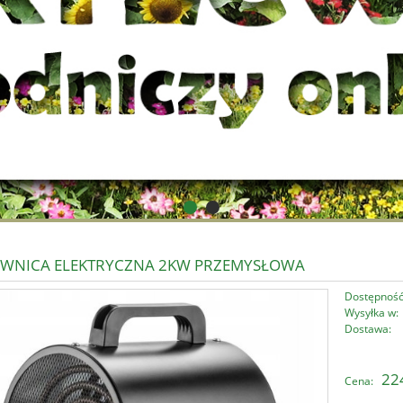
WNICA ELEKTRYCZNA 2KW PRZEMYSŁOWA
Dostępność
Wysyłka w:
Dostawa:
Cena nie zawi
224
Cena:
płatności