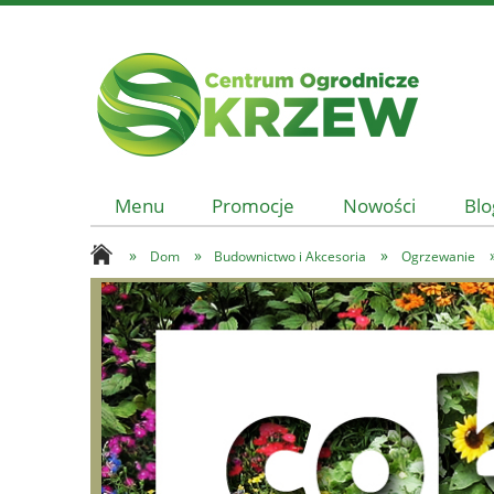
Menu
Promocje
Nowości
Blo
»
»
»
Dom
Budownictwo i Akcesoria
Ogrzewanie