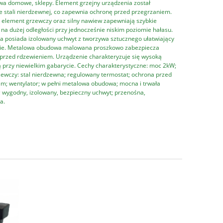
a domowe, sklepy. Element grzejny urządzenia został
 stali nierdzewnej, co zapewnia ochronę przed przegrzaniem.
element grzewczy oraz silny nawiew zapewniają szybkie
na dużej odległości przy jednocześnie niskim poziomie hałasu.
 posiada izolowany uchwyt z tworzywa sztucznego ułatwiający
ie. Metalowa obudowa malowana proszkowo zabezpiecza
przed rdzewieniem. Urządzenie charakteryzuje się wysoką
 przy niewielkim gabarycie. Cechy charakterystyczne: moc 2kW;
ewczy: stal nierdzewna; regulowany termostat; ochrona przed
m; wentylator; w pełni metalowa obudowa; mocna i trwała
; wygodny, izolowany, bezpieczny uchwyt; przenośna,
a.