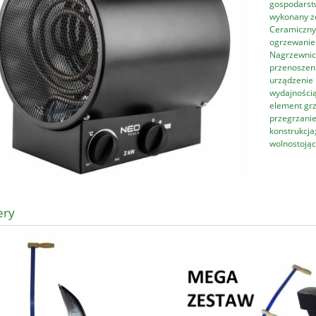
gospodarstw
wykonany ze
Ceramiczny 
ogrzewanie 
Nagrzewnica
przenoszen
urządzenie 
wydajnością
element grz
przegrzanie
konstrukcja
wolnostojąc
ery