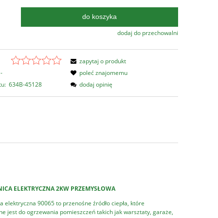
do koszyka
.
dodaj do przechowalni
zapytaj o produkt
-
poleć znajomemu
tu:
634B-45128
dodaj opinię
ICA ELEKTRYCZNA 2KW PRZEMYSŁOWA
 elektryczna 90065 to przenośne źródło ciepła, które
e jest do ogrzewania pomieszczeń takich jak warsztaty, garaże,