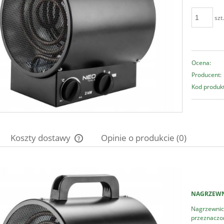
szt
Ocena:
Producent:
Kod produk
Koszty dostawy
Opinie o produkcie (0)
Cena nie zawiera ewentualnych kosztów
płatności
NAGRZEWN
Nagrzewnica
przeznaczon