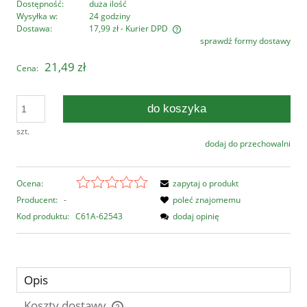
Dostępność:
duża ilość
Wysyłka w:
24 godziny
Dostawa:
17,99 zł
- Kurier DPD
sprawdź formy dostawy
Cena nie zawiera ewentualnych kosztów płatności
21,49 zł
Cena:
do koszyka
szt.
dodaj do przechowalni
Ocena:
zapytaj o produkt
Producent:
-
poleć znajomemu
Kod produktu:
C61A-62543
dodaj opinię
Opis
Koszty dostawy