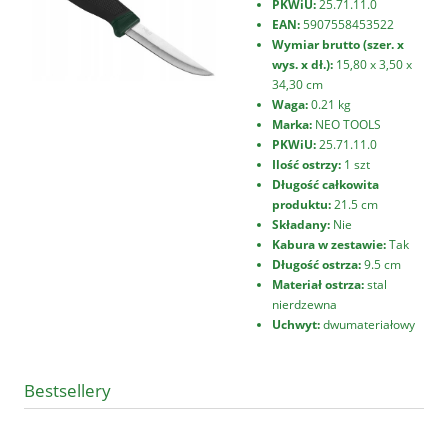
PKWiU:
25.71.11.0
EAN:
5907558453522
Wymiar brutto (szer. x
wys. x dł.):
15,80 x 3,50 x
34,30 cm
Waga:
0.21 kg
Marka:
NEO TOOLS
PKWiU:
25.71.11.0
Ilość ostrzy:
1 szt
Długość całkowita
produktu:
21.5 cm
Składany:
Nie
Kabura w zestawie:
Tak
Długość ostrza:
9.5 cm
Materiał ostrza:
stal
nierdzewna
Uchwyt:
dwumateriałowy
Bestsellery