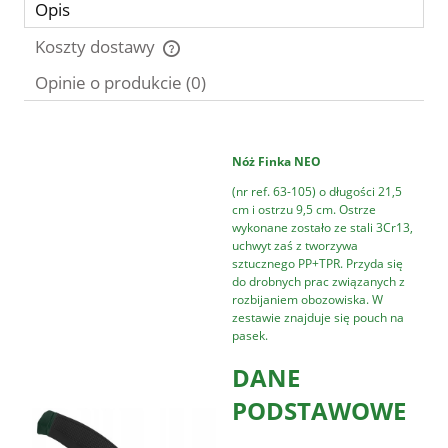
Opis
Koszty dostawy
Cena nie zawiera ewentualnych kosztów płatności
Opinie o produkcie (0)
Nóż Finka NEO
(nr ref. 63-105) o długości 21,5
cm i ostrzu 9,5 cm. Ostrze
wykonane zostało ze stali 3Cr13,
uchwyt zaś z tworzywa
sztucznego PP+TPR. Przyda się
do drobnych prac związanych z
rozbijaniem obozowiska. W
zestawie znajduje się pouch na
pasek.
DANE
PODSTAWOWE