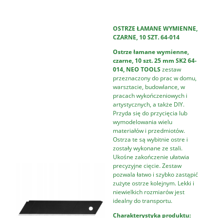
OSTRZE ŁAMANE WYMIENNE,
CZARNE, 10 SZT. 64-014
Ostrze łamane wymienne,
czarne, 10 szt. 25 mm SK2 64-
014, NEO TOOLS
zestaw
przeznaczony do prac w domu,
warsztacie, budowlance, w
pracach wykończeniowych i
artystycznych, a także DIY.
Przyda się do przycięcia lub
wymodelowania wielu
materiałów i przedmiotów.
Ostrza te są wybitnie ostre i
zostały wykonane ze stali.
Ukośne zakończenie ułatwia
precyzyjne cięcie. Zestaw
pozwala łatwo i szybko zastąpić
zużyte ostrze kolejnym. Lekki i
niewielkich rozmiarów jest
idealny do transportu.
Charakterystyka produktu: