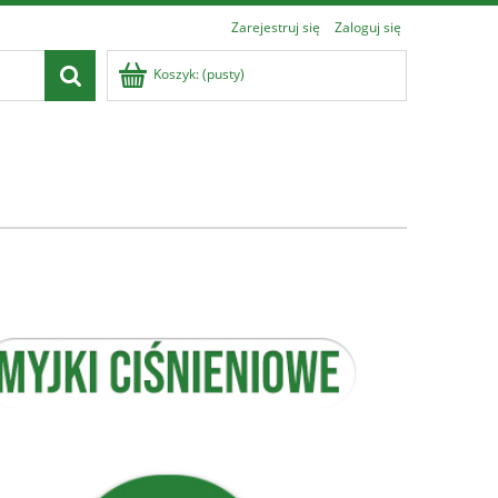
Zarejestruj się
Zaloguj się
Koszyk:
(pusty)