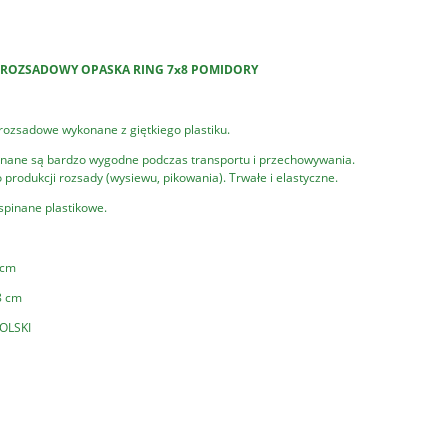
Ń ROZSADOWY OPASKA RING 7x8 POMIDORY
 rozsadowe wykonane z giętkiego plastiku.
inane są bardzo wygodne podczas transportu i przechowywania.
produkcji rozsady (wysiewu, pikowania). Trwałe i elastyczne.
 spinane plastikowe.
 cm
8 cm
OLSKI