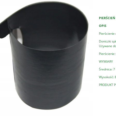
PIERŚCIE
OPIS
Pierścienie
Doniczki sp
Używane do 
Pierścienie
WYMIARY
Średnica: 7
Wysokość: 
PRODUKT P