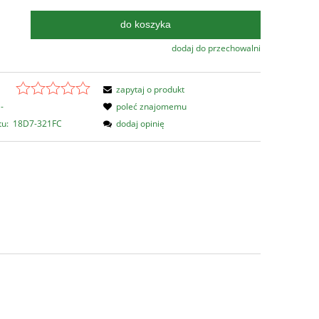
do koszyka
.
dodaj do przechowalni
zapytaj o produkt
-
poleć znajomemu
tu:
18D7-321FC
dodaj opinię