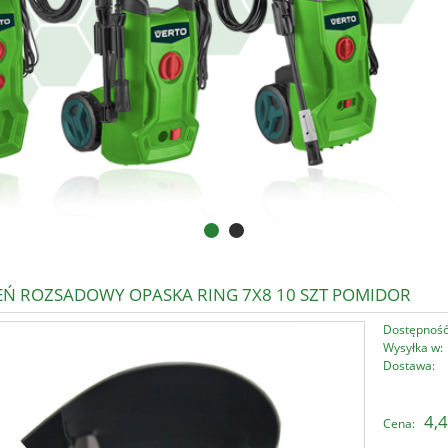
IEŃ ROZSADOWY OPASKA RING 7X8 10 SZT POMIDOR
Dostępność
Wysyłka w:
Dostawa:
Cena nie zawi
4,4
Cena:
płatności