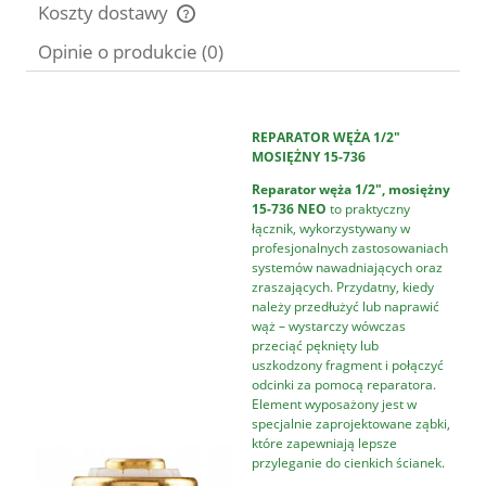
Koszty dostawy
Cena nie zawiera ewentualnych kosztów płatności
Opinie o produkcie (0)
REPARATOR WĘŻA 1/2"
MOSIĘŻNY 15-736
Reparator węża 1/2", mosiężny
15-736 NEO
to praktyczny
łącznik, wykorzystywany w
profesjonalnych zastosowaniach
systemów nawadniających oraz
zraszających. Przydatny, kiedy
należy przedłużyć lub naprawić
wąż – wystarczy wówczas
przeciąć pęknięty lub
uszkodzony fragment i połączyć
odcinki za pomocą reparatora.
Element wyposażony jest w
specjalnie zaprojektowane ząbki,
które zapewniają lepsze
przyleganie do cienkich ścianek.