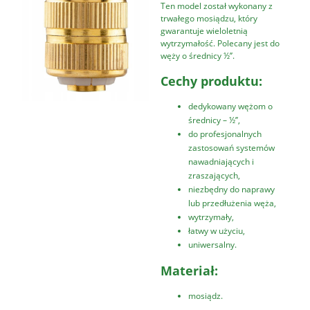
Ten model został wykonany z
trwałego mosiądzu, który
gwarantuje wieloletnią
wytrzymałość. Polecany jest do
węży o średnicy ½’’.
Cechy produktu:
dedykowany wężom o
średnicy – ½’’,
do profesjonalnych
zastosowań systemów
nawadniających i
zraszających,
niezbędny do naprawy
lub przedłużenia węża,
wytrzymały,
łatwy w użyciu,
uniwersalny.
Materiał:
mosiądz.