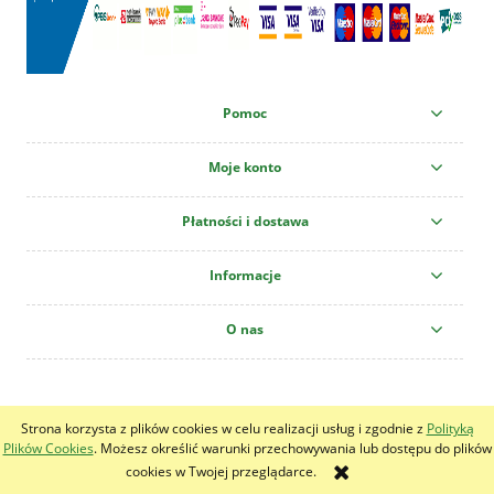
Pomoc
Moje konto
Płatności i dostawa
Informacje
O nas
Centrum Ogrodnicze "Krzew" All copyright reserved!
Strona korzysta z plików cookies w celu realizacji usług i zgodnie z
Polityką
pokaż pełną wersję strony
Plików Cookies
. Możesz określić warunki przechowywania lub dostępu do plików
cookies w Twojej przeglądarce.
Sklep internetowy Shoper.pl