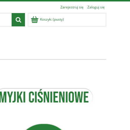
Zarejestruj się
Zaloguj się
Koszyk:
(pusty)