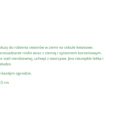
uży do robienia otworów w ziemi na cebule kwiatowe.
rzesadzanie roślin wraz z ziemią i systemem korzeniowym.
 stali nierdzewnej, uchwyt z tworzywa. Jest niezwykle lekka i
słudze.
w każdym ogrodzie.
23 cm