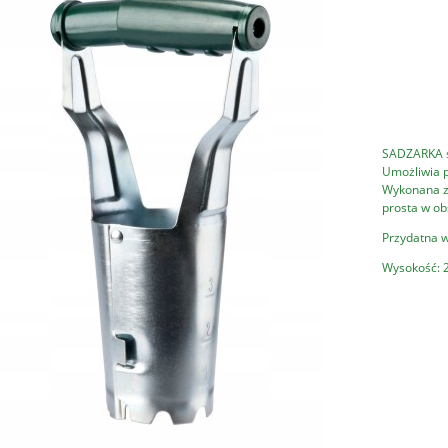
SADZARKA sł
Umożliwia p
Wykonana ze
prosta w ob
Przydatna 
Wysokość: 