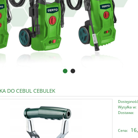
KA DO CEBUL CEBULEK
Dostępność
Wysyłka w:
Dostawa:
Cena nie zawi
16,
Cena:
płatności