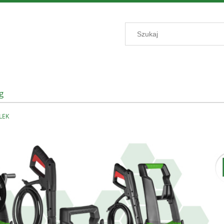
g
LEK