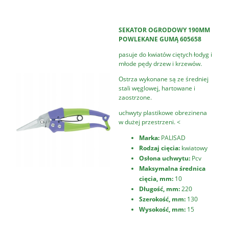
SEKATOR OGRODOWY 190MM
POWLEKANE GUMĄ 605658
pasuje do kwiatów ciętych łodyg i
młode pędy drzew i krzewów.
Ostrza wykonane są ze średniej
stali węglowej, hartowane i
zaostrzone.
uchwyty plastikowe obrezinena
w dużej przestrzeni. <
Marka:
PALISAD
Rodzaj cięcia:
kwiatowy
Osłona uchwytu:
Pcv
Maksymalna średnica
cięcia, mm:
10
Długość, mm:
220
Szerokość, mm:
130
Wysokość, mm:
15