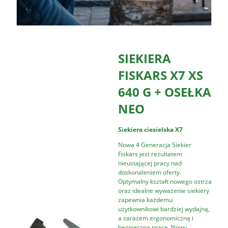
SIEKIERA
FISKARS X7 XS
640 G + OSEŁKA
NEO
Siekiera
ciesielska X7
Nowa 4 Generacja Siekier
Fiskars jest rezultatem
nieustającej pracy nad
doskonaleniem oferty.
Optymalny kształt nowego ostrza
oraz idealne wyważenie siekiery
zapewnia każdemu
użytkownikowi bardziej wydajną,
a zarazem ergonomiczną i
bezpieczną pracę. Nowy