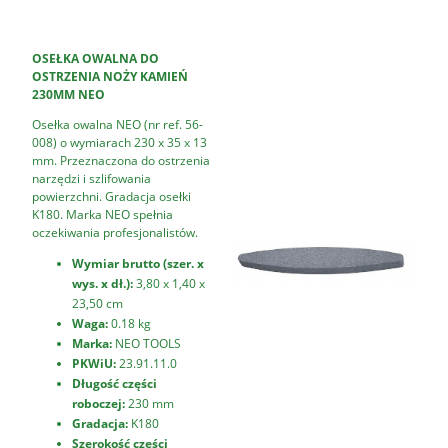
OSEŁKA OWALNA DO
OSTRZENIA NOŻY KAMIEŃ
230MM NEO
Osełka owalna NEO (nr ref. 56-
008) o wymiarach 230 x 35 x 13
mm. Przeznaczona do ostrzenia
narzędzi i szlifowania
powierzchni. Gradacja osełki
K180. Marka NEO spełnia
oczekiwania profesjonalistów.
Wymiar brutto (szer. x
wys. x dł.):
3,80 x 1,40 x
23,50 cm
Waga:
0.18 kg
Marka:
NEO TOOLS
PKWiU:
23.91.11.0
Długość części
roboczej:
230 mm
Gradacja:
K180
Szerokość części