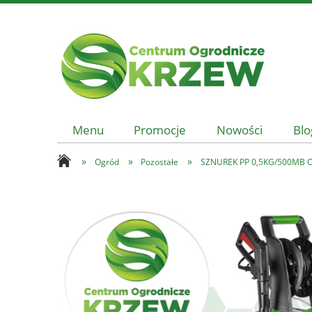
Menu
Promocje
Nowości
Blo
»
»
»
Ogród
Pozostałe
SZNUREK PP 0,5KG/500MB