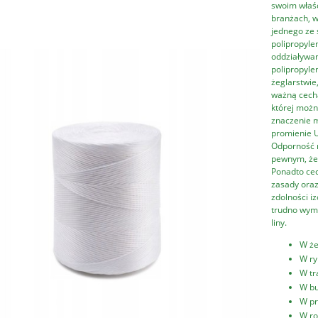
swoim właśc
branżach, w
jednego ze 
polipropyle
oddziaływan
polipropyle
żeglarstwie
ważną cechą
której możn
znaczenie m
promienie U
Odporność n
pewnym, że 
Ponadto cec
zasady oraz
zdolności i
trudno wymi
liny.
W że
W ry
W tr
W bu
W p
W ro