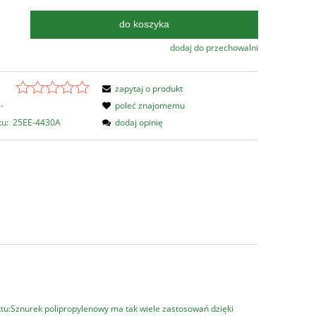
do koszyka
.
dodaj do przechowalni
zapytaj o produkt
-
poleć znajomemu
tu:
25EE-4430A
dodaj opinię
tu:Sznurek polipropylenowy ma tak wiele zastosowań dzięki