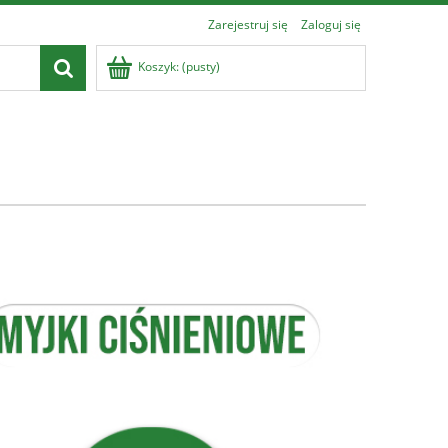
Zarejestruj się
Zaloguj się
Koszyk:
(pusty)