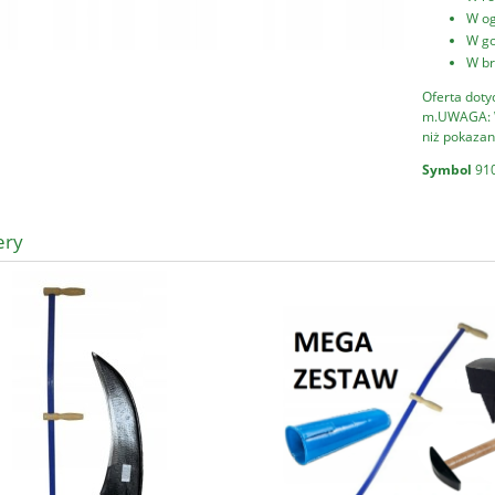
W og
W g
W br
Oferta doty
m.UWAGA: W 
niż pokazan
Symbol
91
ery