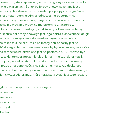
iwościom, które sprawiają, że można go wykorzystać w wielu
 wielu warunkach. Sznur polipropylenowy wykonany jest z
sztucznych jedwabiów – z jedwabiu polipropylenowego. Sam
n jest materiałem lekkim, a jednocześnie odpornym na
ie wielu czynników zewnętrznych.Przede wszystkim sznurek
nowy nie wchłania wody, co ma ogromne znaczenie w
, innych sportach wodnych, a także w rybołówstwie. Kolejną
 sznura polipropylenowego jest jego dobra elastyczność, dzięki
a na nim zawiązywać odpowiednie węzły. Nie mniejsze
a także fakt, że sznurek z polipropylenu odporny jest na
V, dlatego nie ma przeciwwskazań, by był wystawiony na słońce.
a temperaturę określana jest na poziomie 80°C i można być
w takiej temperaturze nie ulegnie najmniejszej deformacji.
huje się on także stosunkowo dobrą odpornością na kwasy i
 przeciętną odpornością na ścieranie, ma także doskonałe
zolacyjne.Lina polipropylenowa ma tak szerokie zastosowanie, że
enić wszystkie branże, które korzystają właśnie z tego rodzaju
glarstwie i innych sportach wodnych
bołówstwie
ansporcie
downictwie
rzemyśle
lnictwie