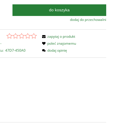
do koszyka
.
dodaj do przechowalni
zapytaj o produkt
-
poleć znajomemu
tu:
47D7-450A0
dodaj opinię