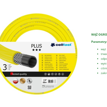
Cena nie zawiera ewentualnych kosztów
płatności
WĄŻ OGRO
Parametry:
wąż 
trwa
odpo
wytr
ciśn
zakr