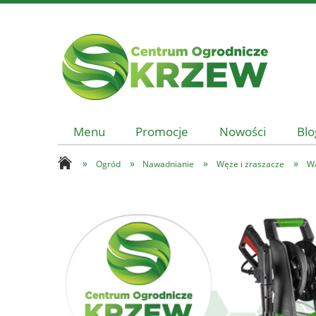
Menu
Promocje
Nowości
Blo
»
»
»
»
Ogród
Nawadnianie
Węże i zraszacze
W