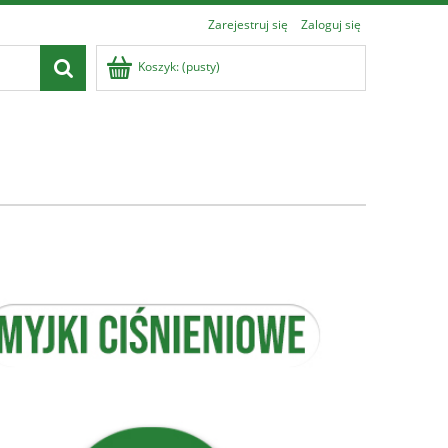
Zarejestruj się
Zaloguj się
Koszyk:
(pusty)