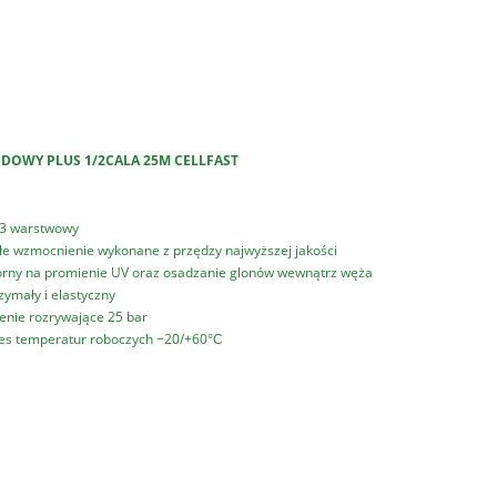
DOWY PLUS 1/2CALA 25M CELLFAST
3 warstwowy
łe wzmocnienie wykonane z przędzy najwyższej jakości
rny na promienie UV oraz osadzanie glonów wewnątrz węża
zymały i elastyczny
ienie rozrywające 25 bar
es temperatur roboczych −20/+60°С