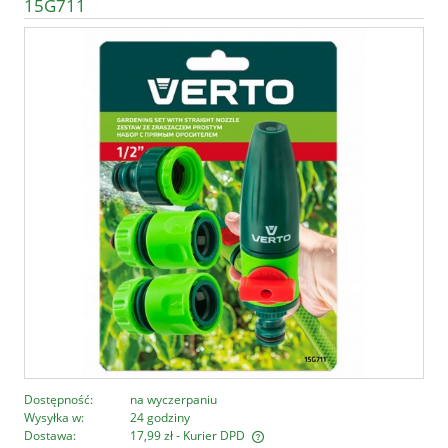
15G711
Dostępność:
na wyczerpaniu
Wysyłka w:
24 godziny
Dostawa:
17,99 zł
- Kurier DPD