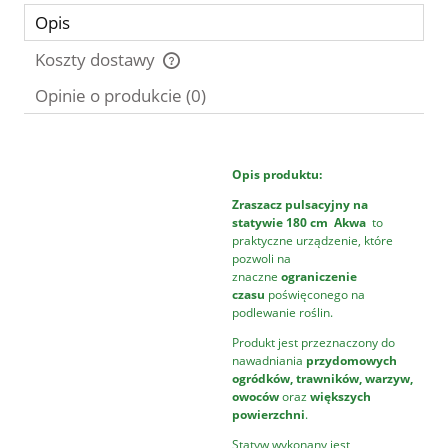
Opis
Koszty dostawy
Cena nie zawiera ewentualnych kosztów płatności
Opinie o produkcie (0)
Opis produktu:
Zraszacz pulsacyjny na
statywie 180 cm Akwa
to
praktyczne urządzenie, które
pozwoli na
znaczne
ograniczenie
czasu
poświęconego na
podlewanie roślin.
Produkt jest przeznaczony do
nawadniania
przydomowych
ogródków, trawników, warzyw,
owoców
oraz
większych
powierzchni
.
Statyw wykonany jest