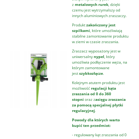
z
metalowych rurek
, dzięki
czemu jest wytrzymalszy od
innych aluminiowych zraszaczy.
Produkt
zakończony jest
szpilkami
, które umożliwiają
stabilne zamontowanie produktu
w ziemi w czasie zraszania.
Zraszacz wyposażony jest w
uniwersalny
nypel
, który
umożliwia podłączenie węża, na
którym zamontowane
jest
szybkozłącze
.
Kolejnym atutem produktu jest
możliwość
regulacji kąta
zraszania od 0 do 360
stopni
oraz z
asięgu zraszania
za pomocą specjalnej płytki
regulacyjnej
.
Powody dla których warto
kupić ten przedmiot:
- regulowany kąt zraszania od 0