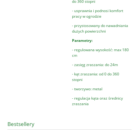
do 360 stopni
- usprawnia i podnosi komfort
pracy w ogrodzie
- przystosowany do nawadniania
dużych powierzchni
Parametry:
- regulowana wysokość: max 180
cm
- zasięg zraszania: do 24m
- kąt zraszania: od 0 do 360
stopni
- tworzywo: metal
- regulacja kąta oraz średnicy
zraszania
Bestsellery