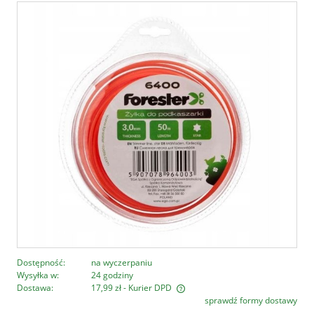
Dostępność:
na wyczerpaniu
Wysyłka w:
24 godziny
Dostawa:
17,99 zł
- Kurier DPD
sprawdź formy dostawy
Cena nie zawiera ewentualnych kosztów płatności