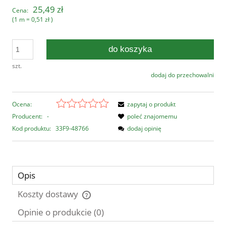
25,49 zł
Cena:
(1
m
=
0,51 zł
)
do koszyka
szt.
dodaj do przechowalni
Ocena:
zapytaj o produkt
Producent:
-
poleć znajomemu
Kod produktu:
33F9-48766
dodaj opinię
Opis
Koszty dostawy
Cena nie zawiera ewentualnych kosztów płatności
Opinie o produkcie (0)