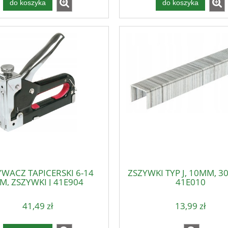
do koszyka
do koszyka
YWACZ TAPICERSKI 6-14
ZSZYWKI TYP J, 10MM, 3
M, ZSZYWKI J 41E904
41E010
41,49 zł
13,99 zł