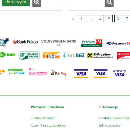
do koszyka
«
1
...
4
5
6
7
Płatności i dostawa
Informacje
Formy płatności
Polityka prywatnoś
Czas i koszty dostawy
Jak kupować?