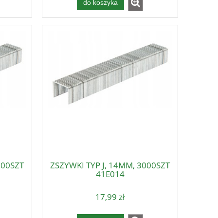
do koszyka
000SZT
ZSZYWKI TYP J, 14MM, 3000SZT
41E014
17,99 zł