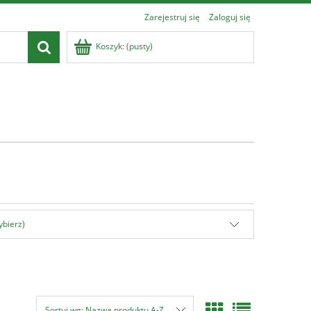
Zarejestruj się
Zaloguj się
Koszyk:
(pusty)
ybierz)
Sortuj wg:
Nazwa produktu A-Z