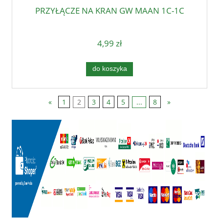
PRZYŁĄCZE NA KRAN GW MAAN 1C-1C
4,99 zł
do koszyka
«
1
2
3
4
5
...
8
»