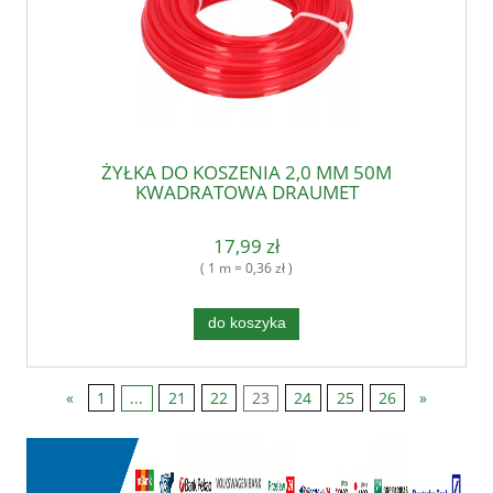
ŻYŁKA DO KOSZENIA 2,0 MM 50M
KWADRATOWA DRAUMET
17,99 zł
( 1 m = 0,36 zł )
do koszyka
«
1
...
21
22
23
24
25
26
»